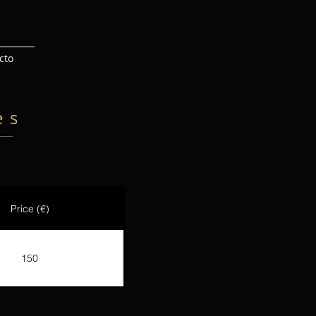
cto
es
Price (€)
150