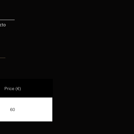
cto
Price (€)
60