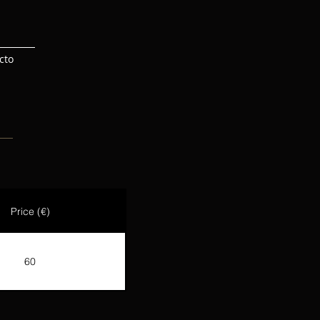
cto
Price (€)
60