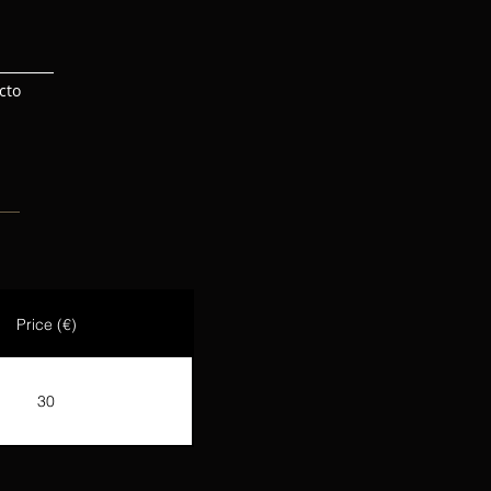
cto
Price (€)
30